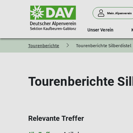
Mein.Alpenverein
Unser Verein
Tourenberichte
Tourenberichte Silberdistel
Familien
Der Weg zu uns
Gremien
Ausleihe
Kursübersicht
Jugendorganisation
Preise und Öffnungszeite
Wir für euch
Vereinsbus
Jugend
Tour
Bärenbande
Jugend 1 - Alpine Rotzn
Alle 
Bergpiraten
Jugend 2 - Die Karabin(i)
Prim
Tourenberichte Sil
Steilwandstöpsel
Jugend 13-16
Toure
Teufelskrallen
Frechechsen
Prog
DAV-Familienmitgliedschaft
JUWI- Die jungen Wilden
Kletterechsen
Kletterjugend 10 - 14
Relevante Treffer