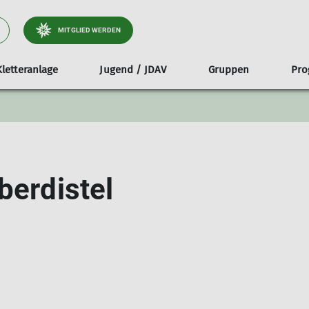
MITGLIED WERDEN
Kletteranlage
Jugend / JDAV
Gruppen
Pr
n
enübersicht
Mitgliedschaft
Versicherungsschutz
Kletterkurse und Partner
Eltern-Info
PUMA
Wandern
Bergsport
Kooperationen
Routenbauer
Vermietung Ta
Gruppen
Klettern
asen
Touren 2026
Mitglied werden
Auswertung Kletterhallenumfrage
Bergwandergruppe AKTIV
Bergwandern
Klettergruppe
eris
aKlimaTouren
Mein Alpenverein - Daten ändern
Bergwandergruppe BuS
Hochtouren
Klettergruppe
berdistel
nberichte
MItgliedsbeitrag
Silberdistel
Klettern
Klettergruppe
rammheft 2026
Mitgliederversammlung
Aktiv in jedem Alter
Klettersteige
Klettergruppe 
FAQ
Mountainbiken
Allg. Geschäftsbedingungen (AGB)
Skitouren
Satzung
Schneeschuhtouren
Ausrüstung
Kondition
Teilnahmebedingungen