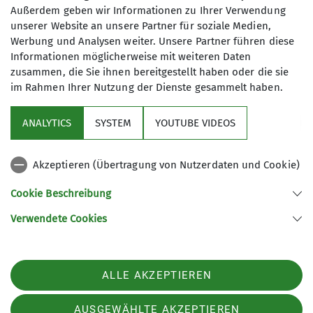
Außerdem geben wir Informationen zu Ihrer Verwendung
unter der Woche unterwegs. Unsere Aktionen, die auch
Monatsbericht AKTIV Nov. 2021
unserer Website an unsere Partner für soziale Medien,
mal gesellige Veranstaltungen beinhalten, werden am
Werbung und Analysen weiter. Unsere Partner führen diese
Gruppenabend für den kommenden Monat besprochen,
30.11.2021
Informationen möglicherweise mit weiteren Daten
der genaue Termin wird dann per Rundruf bekannt
Unsere Unternehmungen im November 2021
zusammen, die Sie ihnen bereitgestellt haben oder die sie
gegeben (ca. 2-3 Tage vorher).
im Rahmen Ihrer Nutzung der Dienste gesammelt haben.
Sektion
Unsere Gruppenabende finden jeweils am 2. Dienstag im
mehr erfahren
Monat (außer August) um 19.00 Uhr im 1. Stock des DAV-
ANALYTICS
SYSTEM
YOUTUBE VIDEOS
Links
Zentrums in Kaufbeuren statt, Änderungen vorbehalten.
Wenn wir dein Interesse geweckt haben, kontaktiere uns
Akzeptieren (Übertragung von Nutzerdaten und Cookie)
Archiv
oder schau einfach mal an unseren Gruppenabenden
vorbei.
Cookie Beschreibung
Verwendete Cookies
Sektion Kaufbeuren-Gablonz des Deutschen Alpenvereins e.V.
Leitung und Kontakt:
Buronstr. 99
87600 Kaufbeuren
Margaretha Jehle: 08341 16356
Telefon +49834173016
ALLE AKZEPTIEREN
Antje Hofmann: 08341 15718
Kontakt
AUSGEWÄHLTE AKZEPTIEREN