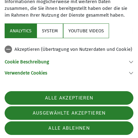
Informationen möglicherweise mit weiteren Daten
zusammen, die Sie ihnen bereitgestellt haben oder die sie
im Rahmen Ihrer Nutzung der Dienste gesammelt haben.
Sektion
ANALYTICS
SYSTEM
YOUTUBE VIDEOS
Links
Akzeptieren (Übertragung von Nutzerdaten und Cookie)
Archiv
Cookie Beschreibung
Verwendete Cookies
Sektion Kaufbeuren-Gablonz des Deutschen Alpenvereins e.V.
Buronstr. 99
87600 Kaufbeuren
Telefon +49834173016
ALLE AKZEPTIEREN
Kontakt
AUSGEWÄHLTE AKZEPTIEREN
Kontakt
Impressum
Datenschutz
Datenschutz-Einstellungen
ALLE ABLEHNEN
AGB