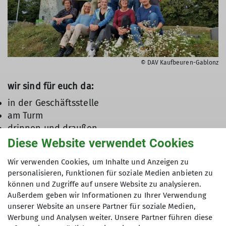
© DAV Kaufbeuren-Gablonz
wir sind für euch da:
in der Geschäftsstelle
am Turm
drinnen und draußen
vor und hinter den Kulissen
Diese Website verwendet Cookies
und das an 365 Tagen im Jahr
Wir verwenden Cookies, um Inhalte und Anzeigen zu
personalisieren, Funktionen für soziale Medien anbieten zu
können und Zugriffe auf unsere Website zu analysieren.
Das Leitbild des Deutschen Alpenvereins
Außerdem geben wir Informationen zu Ihrer Verwendung
unserer Website an unsere Partner für soziale Medien,
Werbung und Analysen weiter. Unsere Partner führen diese