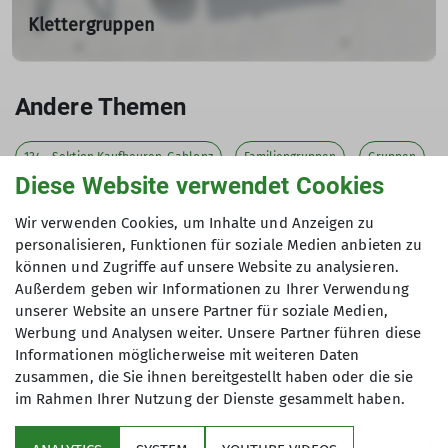
Kontakt
: Inge Förster
Klettergruppen
Mobil: 0172 2841976
Wir haben vier Klettergruppen für Erwachsene, die
Kletterjugend 10 - 14 Jahre
Sektion Kaufbeuren-Gablonz
E-Mail:
inge.foerster@alpenverein-kaufbeuren-
Andere Themen
- Kletterjugend | 10 - 14 (alpenverein-kaufbeuren-
gablonz.de
gablonz.de)
und die Kletterechsen 14 - 18 Jahre
Sektion
Kaufbeuren-Gablonz - Kletterechsen | 14 - 18
134 - Sektion Kaufbeuren-Gablonz
Familiengruppen
Gruppen
mehr erfahren
(alpenverein-kaufbeuren-gablonz.d
e)
Diese Website verwendet Cookies
Jugendgruppen
Kajak
Klettergruppen
Klettern-Kids
Wir verwenden Cookies, um Inhalte und Anzeigen zu
MTB-Gruppe
PUMA
Programm
Termine
personalisieren, Funktionen für soziale Medien anbieten zu
mehr erfahren
können und Zugriffe auf unsere Website zu analysieren.
Tourenberichte
Tourenberichte Genusswanderer
Außerdem geben wir Informationen zu Ihrer Verwendung
unserer Website an unsere Partner für soziale Medien,
Tourenberichte Kajak
Veranstaltungen
Wandergruppen
Werbung und Analysen weiter. Unsere Partner führen diese
Informationen möglicherweise mit weiteren Daten
zusammen, die Sie ihnen bereitgestellt haben oder die sie
im Rahmen Ihrer Nutzung der Dienste gesammelt haben.
Sektion