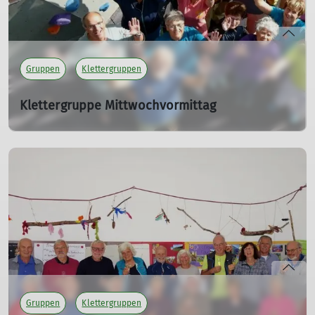
Gruppen
Klettergruppen
Klettergruppe Mittwochvormittag
Wir, die Mittwochskletterer, sind die jungen Senioren
und haben jeden Mittwochvormittag Spaß beim Klettern.
Klettern bis zum 7. Schwierigkeitsgrad.
Treffpunkt
immer mittwochs ab 10:00 Uhr am Kletterturm.
Bei schlechtem Wetter indoor in 2 Gruppen.
1. Gruppe 09:00 - 11:00 Uhr, 2. Gruppe 11:00 - 13:00 Uhr
Gruppen
Klettergruppen