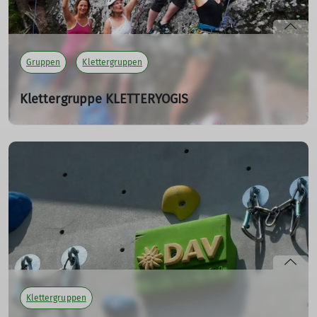
Wittbrodt-Demuth
mehr erfahren
Gruppen
Klettergruppen
Klettergruppe KLETTERYOGIS
Wir über uns
Klettern am Turm und am Fels
Wir Kletteryogis treffen uns jeden Dienstag um 19 Uhr
am Turm. Mit Yogaübungen wärmen wir uns auf und
klettern am Turm: Sommer wie Winter und auch am Fels.
Wer einfach nur Spaß haben und sein Kletterkönnen
verbessern möchte ist genau richtig bei uns. Bei
Interesse melde Dich bitte bei Inge Förster an.
Kletterschein Vorstieg ist Voraussetzung.
Klettergruppen