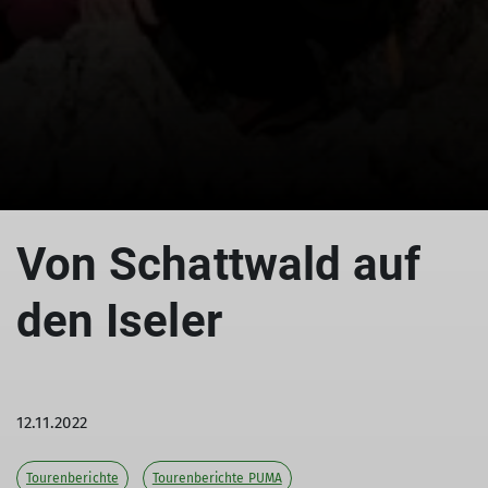
© DAV/Gesa Landsgesell
© DAV/Gesa Landsgesell
© DAV/Gesa Landsgesell
Von Schattwald auf
den Iseler
12.11.2022
Tourenberichte
Tourenberichte PUMA