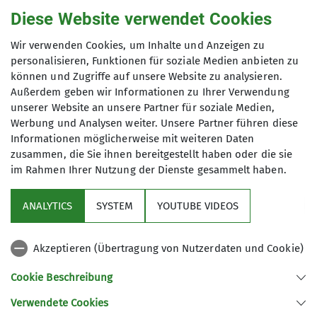
Nach einer wohlverdienten Brotzeit am sonnigen
Diese Website verwendet Cookies
Ufer ging es mit unsrem Vereinsbus wieder zurück
nach Kaufbeuren.
Wir verwenden Cookies, um Inhalte und Anzeigen zu
personalisieren, Funktionen für soziale Medien anbieten zu
können und Zugriffe auf unsere Website zu analysieren.
Text und Bilder: Valentin Thoß
Außerdem geben wir Informationen zu Ihrer Verwendung
unserer Website an unsere Partner für soziale Medien,
Werbung und Analysen weiter. Unsere Partner führen diese
Informationen möglicherweise mit weiteren Daten
zusammen, die Sie ihnen bereitgestellt haben oder die sie
im Rahmen Ihrer Nutzung der Dienste gesammelt haben.
Sektion
ANALYTICS
SYSTEM
YOUTUBE VIDEOS
Links
Akzeptieren (Übertragung von Nutzerdaten und Cookie)
Archiv
Cookie Beschreibung
Verwendete Cookies
Sektion Kaufbeuren-Gablonz des Deutschen Alpenvereins e.V.