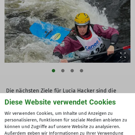
Die nächsten Ziele für Lucia Hacker sind die
Deutsche Meisterschaft im Mai und die
Diese Website verwendet Cookies
Europameisterschaft in Finnland im Juni.
Wir verwenden Cookies, um Inhalte und Anzeigen zu
personalisieren, Funktionen für soziale Medien anbieten zu
können und Zugriffe auf unsere Website zu analysieren.
Bericht: Andrea Hacker
Außerdem geben wir Informationen zu Ihrer Verwendung