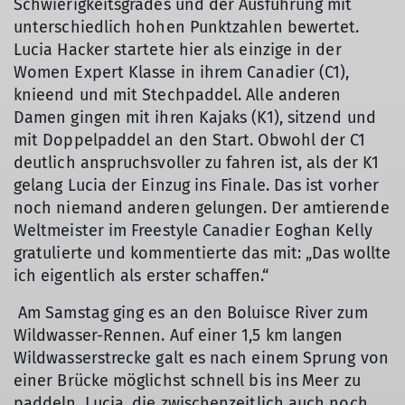
Schwierigkeitsgrades und der Ausführung mit
unterschiedlich hohen Punktzahlen bewertet.
Lucia Hacker startete hier als einzige in der
Women Expert Klasse in ihrem Canadier (C1),
knieend und mit Stechpaddel. Alle anderen
Damen gingen mit ihren Kajaks (K1), sitzend und
© Vanessa Hogg
mit Doppelpaddel an den Start. Obwohl der C1
deutlich anspruchsvoller zu fahren ist, als der K1
gelang Lucia der Einzug ins Finale. Das ist vorher
noch niemand anderen gelungen. Der amtierende
Weltmeister im Freestyle Canadier Eoghan Kelly
gratulierte und kommentierte das mit: „Das wollte
ich eigentlich als erster schaffen.“
Am Samstag ging es an den Boluisce River zum
Wildwasser-Rennen. Auf einer 1,5 km langen
Wildwasserstrecke galt es nach einem Sprung von
einer Brücke möglichst schnell bis ins Meer zu
paddeln. Lucia, die zwischenzeitlich auch noch