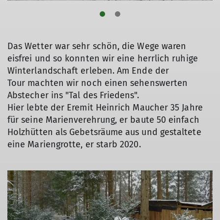
Das Wetter war sehr schön, die Wege waren
eisfrei und so konnten wir eine herrlich ruhige
Winterlandschaft erleben. Am Ende der
Tour machten wir noch einen sehenswerten
Abstecher ins "Tal des Friedens".
Hier lebte der Eremit Heinrich Maucher 35 Jahre
für seine Marienverehrung, er baute 50 einfach
Holzhütten als Gebetsräume aus und gestaltete
© DAV/Rudi Eiben
© DAV/Rudi Eiben
© DAV/Rudi Eiben
eine Mariengrotte, er starb 2020.