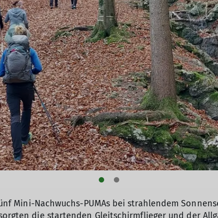
ve fünf Mini-Nachwuchs-PUMAs bei strahlendem Sonnen
sorgten die startenden Gleitschirmflieger und der All