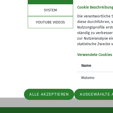
Cookie Beschreibun
SYSTEM
Die verantwortliche 
diese durchführen, s
YOUTUBE VIDEOS
Sektion
Link
Nutzungsprofile erste
ständig zu verbessern
Die Geschäftsstelle
alpenver
zur Nutzeranalyse ei
Mitglied werden
Bergwett
statistische Zwecke v
Sicherheit
Lawinenl
Über den DAV
Summit 
Verwendete Cookies
Ehrenamt
Name
Sponsoren Spender
Matomo
ALLE AKZEPTIEREN
AUSGEWÄHLTE 