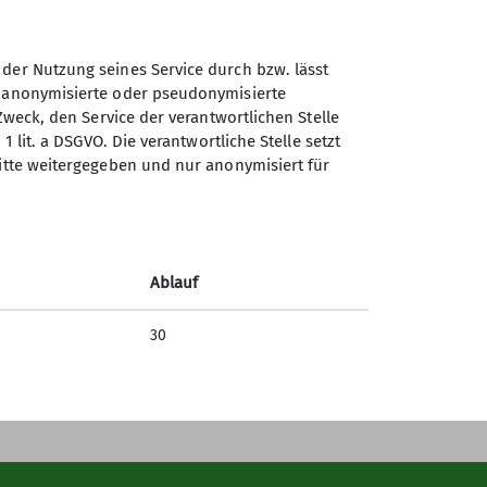
 der Nutzung seines Service durch bzw. lässt
Sektion Kaufbeuren-Gablonz
n anonymisierte oder pseudonymisierte
des Deutschen Alpenvereins
Zweck, den Service der verantwortlichen Stelle
e.V.
1 lit. a DSGVO. Die verantwortliche Stelle setzt
ritte weitergegeben und nur anonymisiert für
Buronstr. 99
87600 Kaufbeuren
Telefon +49834173016
Ablauf
Kontakt
30