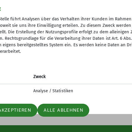
g
Stelle führt Analysen über das Verhalten ihrer Kunden im Rahmen
oweit sie uns ihre Einwilligung erteilen. Zu diesem Zweck werde
s
Archiv
llt. Die Erstellung der Nutzungsprofile erfolgt zu dem alleinigen 
. Rechtsgrundlage für die Verarbeitung ihrer Daten ist Art. 6 Abs. 
einaktiv.com
Pressearchiv
n eigens bereitgestelltes System ein. Es werden keine Daten an D
er
Bilderarchiv
erarbeitet.
agebericht
Publikationen
Club
Chronik Sektion
Chronik Schallerkapelle
Zweck
Analyse / Statistiken
AKZEPTIEREN
ALLE ABLEHNEN