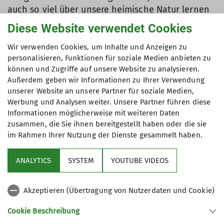
auch so viel über unsere heimische Natur lernen
zu dürfen. Für die Bärenbande war es ein rundum
Diese Website verwendet Cookies
gelungener und besonderer Tag.
Wir verwenden Cookies, um Inhalte und Anzeigen zu
Text: Julia Sebald
personalisieren, Funktionen für soziale Medien anbieten zu
können und Zugriffe auf unsere Website zu analysieren.
Bilder: Kerstin Lombardini
Außerdem geben wir Informationen zu Ihrer Verwendung
unserer Website an unsere Partner für soziale Medien,
Werbung und Analysen weiter. Unsere Partner führen diese
Informationen möglicherweise mit weiteren Daten
zusammen, die Sie ihnen bereitgestellt haben oder die sie
im Rahmen Ihrer Nutzung der Dienste gesammelt haben.
Sektion
ANALYTICS
SYSTEM
YOUTUBE VIDEOS
Links
Akzeptieren (Übertragung von Nutzerdaten und Cookie)
Archiv
Cookie Beschreibung