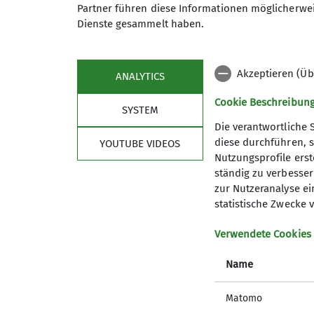
Partner führen diese Informationen möglicherwei
Dienste gesammelt haben.
Bilder: Antje Hofmann, Ivana Zalibera
Akzeptieren (Üb
ANALYTICS
Cookie Beschreibun
SYSTEM
Die verantwortliche 
diese durchführen, s
YOUTUBE VIDEOS
Sektion
Link
Nutzungsprofile erste
ständig zu verbessern
Die Geschäftsstelle
alpenver
zur Nutzeranalyse ei
Mitglied werden
Bergwett
statistische Zwecke v
Sicherheit
Lawinenl
Über den DAV
Summit 
Verwendete Cookies
Ehrenamt
Name
Sponsoren Spender
Matomo