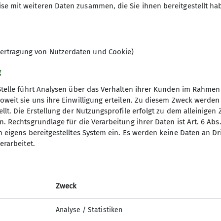
se mit weiteren Daten zusammen, die Sie ihnen bereitgestellt ha
© Ivana Zalibera
ertragung von Nutzerdaten und Cookie)
g
Stelle führt Analysen über das Verhalten ihrer Kunden im Rahmen
oweit sie uns ihre Einwilligung erteilen. Zu diesem Zweck werde
s
Archiv
llt. Die Erstellung der Nutzungsprofile erfolgt zu dem alleinigen 
. Rechtsgrundlage für die Verarbeitung ihrer Daten ist Art. 6 Abs. 
einaktiv.com
Pressearchiv
n eigens bereitgestelltes System ein. Es werden keine Daten an D
er
Bilderarchiv
erarbeitet.
agebericht
Publikationen
Club
Chronik Sektion
Chronik Schallerkapelle
Zweck
Analyse / Statistiken