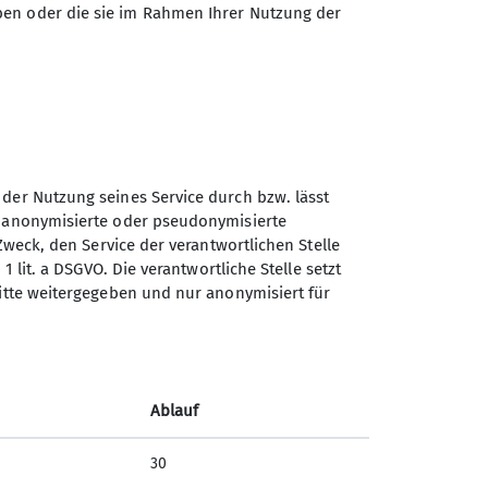
ben oder die sie im Rahmen Ihrer Nutzung der
 der Nutzung seines Service durch bzw. lässt
Sektion Kaufbeuren-Gablonz
n anonymisierte oder pseudonymisierte
des Deutschen Alpenvereins
Zweck, den Service der verantwortlichen Stelle
e.V.
1 lit. a DSGVO. Die verantwortliche Stelle setzt
ritte weitergegeben und nur anonymisiert für
Buronstr. 99
87600 Kaufbeuren
Telefon +49834173016
Ablauf
Kontakt
30