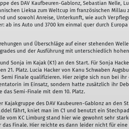
Bergsport-Lexikon
ppe des DAV Kaufbeuren-Gablonz, Sebastian Nelle, Lu
nnischen Lieksa zum Weltcup im französischen Millau
nd und sowohl Anreise, Unterkunft, wie auch Verpflegu
er: ab ins Auto und 3700 km einmal quer durch Europa 
rehungen und Überschläge auf einer stehenden Welle 
grades und der Ausführung mit unterschiedlich hohen
 und Sonja im Kajak (K1) an den Start. Für Sonja Hacke
r den 21. Platz. Lucia Hacker von Kanu Schwaben Augsb
emi Finale qualifizieren. Hier zeigte sich nun bei ihr
ntatorin im Einsatz, sondern hatte zusätzlich ihr Deb
e das Semi-Finale mit dem 10. Platz.
 der Kajakgruppe des DAV Kaubeuren-Gablonz an den Sta
el fährt, kniet man im C1 und benutzt ein Stechpad
elle vom KC Limburg stand hier wie gewohnt sehr star
r das Finale. Hier reichte es dann leider nicht für e