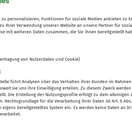
ies
zu personalisieren, Funktionen für soziale Medien anbieten zu k
zu Ihrer Verwendung unserer Website an unsere Partner für sozi
se mit weiteren Daten zusammen, die Sie ihnen bereitgestellt ha
u, Remy Quercy
ertragung von Nutzerdaten und Cookie)
g
Stelle führt Analysen über das Verhalten ihrer Kunden im Rahmen
oweit sie uns ihre Einwilligung erteilen. Zu diesem Zweck werde
s
Archiv
llt. Die Erstellung der Nutzungsprofile erfolgt zu dem alleinigen 
. Rechtsgrundlage für die Verarbeitung ihrer Daten ist Art. 6 Abs. 
einaktiv.com
Pressearchiv
n eigens bereitgestelltes System ein. Es werden keine Daten an D
er
Bilderarchiv
erarbeitet.
agebericht
Publikationen
Club
Chronik Sektion