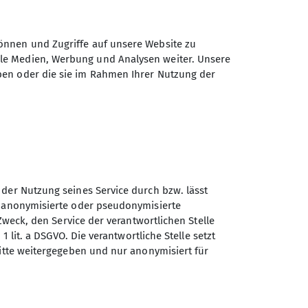
önnen und Zugriffe auf unsere Website zu
ale Medien, Werbung und Analysen weiter. Unsere
ben oder die sie im Rahmen Ihrer Nutzung der
 der Nutzung seines Service durch bzw. lässt
Sektion Kaufbeuren-Gablonz
n anonymisierte oder pseudonymisierte
des Deutschen Alpenvereins
Zweck, den Service der verantwortlichen Stelle
e.V.
1 lit. a DSGVO. Die verantwortliche Stelle setzt
ritte weitergegeben und nur anonymisiert für
Buronstr. 99
87600 Kaufbeuren
Telefon +49834173016