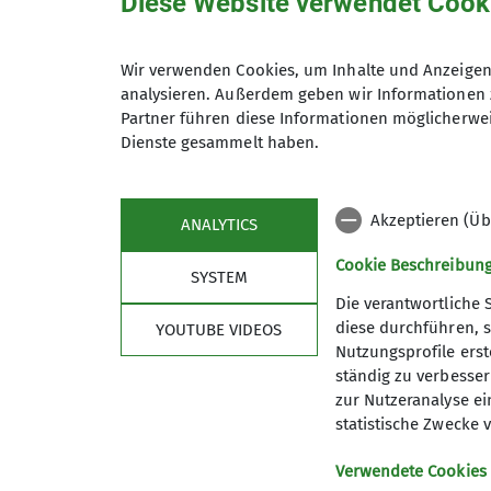
Diese Website verwendet Cook
Wir verwenden Cookies, um Inhalte und Anzeigen 
analysieren. Außerdem geben wir Informationen 
Text: Andrea Hacker
Partner führen diese Informationen möglicherwei
Dienste gesammelt haben.
Bilder: Romain Bruneau, Aurelien Trompea
Akzeptieren (Üb
ANALYTICS
Cookie Beschreibun
SYSTEM
Die verantwortliche 
diese durchführen, s
YOUTUBE VIDEOS
Sektion
Link
Nutzungsprofile erste
ständig zu verbessern
Die Geschäftsstelle
alpenver
zur Nutzeranalyse ei
Mitglied werden
Bergwett
statistische Zwecke v
Sicherheit
Lawinenl
Über den DAV
Summit 
Verwendete Cookies