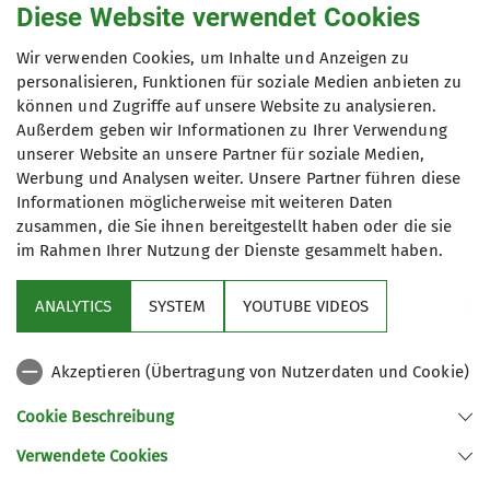
Diese Website verwendet Cookies
Die Berge und Natur gemeinsam in
Anmeldung
Wir verwenden Cookies, um Inhalte und Anzeigen zu
einer Gruppe erleben, ist unser
personalisieren, Funktionen für soziale Medien anbieten zu
Anliegen. Wir starten einmal im Monat
Dieter Pohl, 08341 67750
können und Zugriffe auf unsere Website zu analysieren.
(außer Dezember) zu einer
Außerdem geben wir Informationen zu Ihrer Verwendung
Gemeinschaftstour in 3 Gruppen mit
unserer Website an unsere Partner für soziale Medien,
unterschiedlichen Anforderungen, so
Werbung und Analysen weiter. Unsere Partner führen diese
dass jeder das für sich Passende
Informationen möglicherweise mit weiteren Daten
zusammen, die Sie ihnen bereitgestellt haben oder die sie
wählen kann. Jede Gruppe wird von
im Rahmen Ihrer Nutzung der Dienste gesammelt haben.
einem Wanderleiter oder einer -
Sektion
leiterin geführt. Unsere Wanderungen
ANALYTICS
SYSTEM
YOUTUBE VIDEOS
finden meistens an einem Samstag
Links
statt und das bei jedem Wetter. Wir
fahren mit dem Bus in unser
Akzeptieren (Übertragung von Nutzerdaten und Cookie)
Archiv
Zielgebiet, meist im Umkreis von ca.
Cookie Beschreibung
80 km und nach der Wanderung gibt
es oft eine zünftige Einkehr. Wer also
Verwendete Cookies
Sektion Kaufbeuren-Gablonz des Deutschen Alpenvereins e.V.
Lust auf Bewegung in der Natur hat