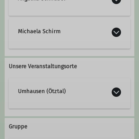
angelika.schnabel@alpenverein-
kaufbeuren-gablonz.de
Michaela Schirm
Qualifikationen
Qualifikationen
Unsere Veranstaltungsorte
Trainerin C Bergsteigen
Trainerin C Skibergsteigen
Trainerin C Skibergsteigen
Umhausen (Ötztal)
Ämter
Ämter
Jugendleiterin
Jugendleiterin
Gruppe