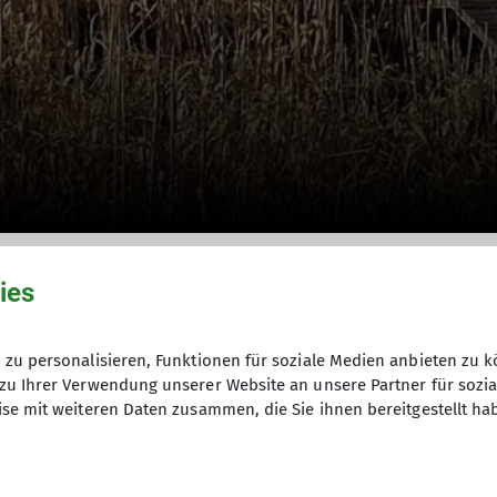
um den Elbsee
ies
© DAV/Ursula Klimm
zu personalisieren, Funktionen für soziale Medien anbieten zu k
zu Ihrer Verwendung unserer Website an unsere Partner für sozi
se mit weiteren Daten zusammen, die Sie ihnen bereitgestellt ha
nusswanderer