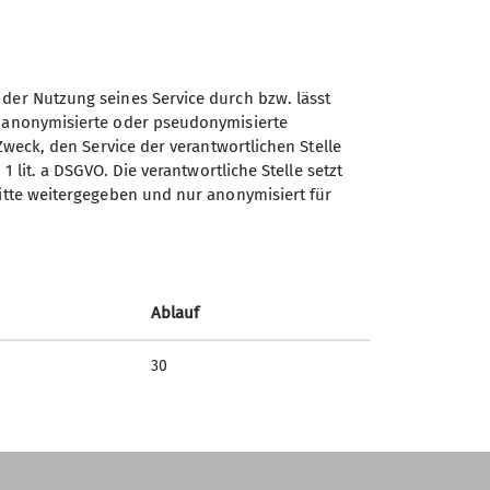
 begleitete die Genusswander:innen bei
 der Nutzung seines Service durch bzw. lässt
n anonymisierte oder pseudonymisierte
orsee. Vom Parkplatz am Elbsee-
Zweck, den Service der verantwortlichen Stelle
 Feuchtwiesen, an kleinen Waldstück und
1 lit. a DSGVO. Die verantwortliche Stelle setzt
unserer Wanderung: Durch Moorwiesen, auf
ritte weitergegeben und nur anonymisiert für
 wanderten wir durch das Moor, am See
nkt zurück, wo unsere Tour nach
Ablauf
30