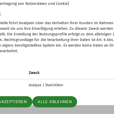
ertragung von Nutzerdaten und Cookie)
g
Glück muss man haben: Kaiserwetter
Stelle führt Analysen über das Verhalten ihrer Kunden im Rahmen
oweit sie uns ihre Einwilligung erteilen. Zu diesem Zweck werde
ihrer Rundtour um den Aitranger Mo
llt. Die Erstellung der Nutzungsprofile erfolgt zu dem alleinigen 
Restaurant aus führte der Weg durch
. Rechtsgrundlage für die Verarbeitung ihrer Daten ist Art. 6 Abs. 
Seealpe vorbei zum schönsten Teil 
n eigens bereitgestelltes System ein. Es werden keine Daten an D
Holzbohlen und Hackschnitzelwegen
erarbeitet.
und Naturbad vorbei zum Ausgangspu
gemütlicher Einkehr endete.
Text und Bilder: Ursula Klimm
Zweck
Analyse / Statistiken
AKZEPTIEREN
ALLE ABLEHNEN