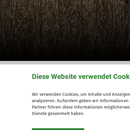
Herbstwanderung 
Diese Website verwendet Cook
Wir verwenden Cookies, um Inhalte und Anzeigen 
analysieren. Außerdem geben wir Informationen 
Die Genusswanderer auf Tour
Partner führen diese Informationen möglicherwei
23.11.2023
Dienste gesammelt haben.
Wandergruppen
Tourenberichte
Tourenberichte Ge