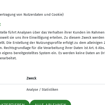
ertragung von Nutzerdaten und Cookie)
g
Stelle führt Analysen über das Verhalten ihrer Kunden im Rahmen
oweit sie uns ihre Einwilligung erteilen. Zu diesem Zweck werde
s
Archiv
llt. Die Erstellung der Nutzungsprofile erfolgt zu dem alleinigen 
. Rechtsgrundlage für die Verarbeitung ihrer Daten ist Art. 6 Abs. 
einaktiv.com
Pressearchiv
n eigens bereitgestelltes System ein. Es werden keine Daten an D
er
Bilderarchiv
erarbeitet.
agebericht
Publikationen
Club
Chronik Sektion
Chronik Schallerkapelle
Zweck
Analyse / Statistiken