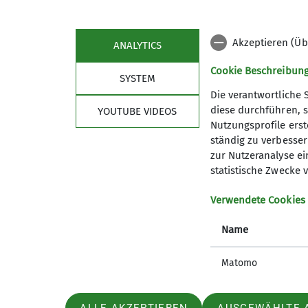
Akzeptieren (Üb
ANALYTICS
Cookie Beschreibun
SYSTEM
Die verantwortliche 
diese durchführen, s
YOUTUBE VIDEOS
Sektion
Link
Nutzungsprofile erste
ständig zu verbessern
Die Geschäftsstelle
alpenver
zur Nutzeranalyse ei
Mitglied werden
Bergwett
statistische Zwecke v
Sicherheit
Lawinenl
Über den DAV
Summit 
Verwendete Cookies
Ehrenamt
Name
Sponsoren Spender
Matomo