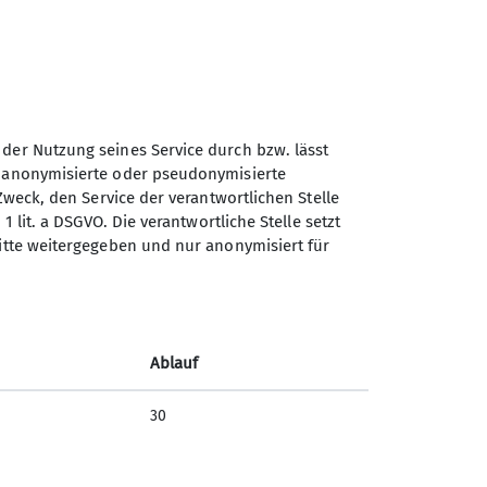
 der Nutzung seines Service durch bzw. lässt
Sektion Kaufbeuren-Gablonz
n anonymisierte oder pseudonymisierte
des Deutschen Alpenvereins
Zweck, den Service der verantwortlichen Stelle
e.V.
1 lit. a DSGVO. Die verantwortliche Stelle setzt
ritte weitergegeben und nur anonymisiert für
Buronstr. 99
87600 Kaufbeuren
Telefon +49834173016
Ablauf
Kontakt
30