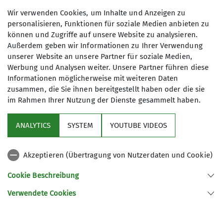
Jugend 2 Karabin(i)eris | 14 - 18
Wir verwenden Cookies, um Inhalte und Anzeigen zu
personalisieren, Funktionen für soziale Medien anbieten zu
können und Zugriffe auf unsere Website zu analysieren.
Außerdem geben wir Informationen zu Ihrer Verwendung
unserer Website an unsere Partner für soziale Medien,
Wir über uns
Werbung und Analysen weiter. Unsere Partner führen diese
Informationen möglicherweise mit weiteren Daten
Wir von der Jugend 2 sind eine Gruppe
zusammen, die Sie ihnen bereitgestellt haben oder die sie
von Jugendlichen im Alter von 14 bis
im Rahmen Ihrer Nutzung der Dienste gesammelt haben.
Sektion
18 Jahren, die ihre Freizeit gerne in
den Bergen verbringen. Auch im
ANALYTICS
SYSTEM
YOUTUBE VIDEOS
kommenden Jahr erwarten dich
Links
spannende und abwechslungsreiche
Touren und Aktivitäten. Komm einfach
Akzeptieren (Übertragung von Nutzerdaten und Cookie)
Archiv
mal mit und lerne uns kennen!
Cookie Beschreibung
Neben unseren monatlichen Touren
veranstalten wir auch andere Events,
Verwendete Cookies
Sektion Kaufbeuren-Gablonz des Deutschen Alpenvereins e.V.
wie Spieleabende oder
Buronstr. 99
Plätzchenbacken. Wenn du dabei sein
87600 Kaufbeuren