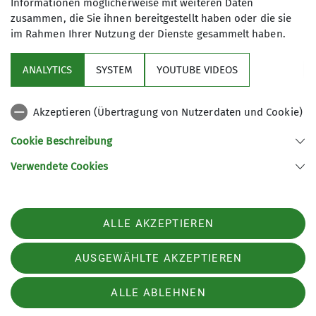
Informationen möglicherweise mit weiteren Daten
zusammen, die Sie ihnen bereitgestellt haben oder die sie
im Rahmen Ihrer Nutzung der Dienste gesammelt haben.
Sektion
ANALYTICS
SYSTEM
YOUTUBE VIDEOS
Links
Akzeptieren (Übertragung von Nutzerdaten und Cookie)
Archiv
Cookie Beschreibung
Verwendete Cookies
Sektion Kaufbeuren-Gablonz des Deutschen Alpenvereins e.V.
Buronstr. 99
87600 Kaufbeuren
Telefon +49834173016
ALLE AKZEPTIEREN
Kontakt
AUSGEWÄHLTE AKZEPTIEREN
Kontakt
Impressum
Datenschutz
Datenschutz-Einstellungen
ALLE ABLEHNEN
AGB