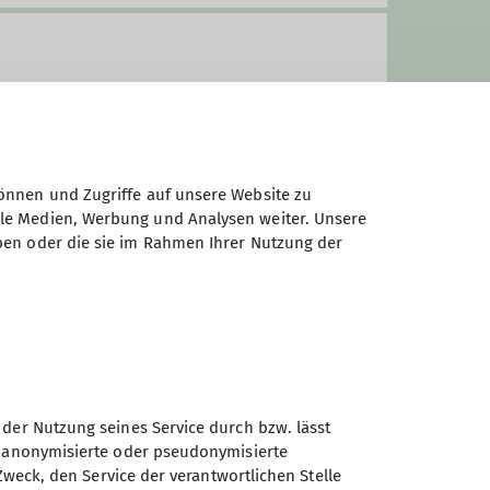
önnen und Zugriffe auf unsere Website zu
ale Medien, Werbung und Analysen weiter. Unsere
als 27 und damit zu alt für die
ben oder die sie im Rahmen Ihrer Nutzung der
 der Nutzung seines Service durch bzw. lässt
Sektion Kaufbeuren-Gablonz
n anonymisierte oder pseudonymisierte
des Deutschen Alpenvereins
Zweck, den Service der verantwortlichen Stelle
e.V.