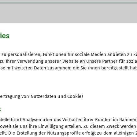
ies
zu personalisieren, Funktionen für soziale Medien anbieten zu k
zu Ihrer Verwendung unserer Website an unsere Partner für sozi
eisterten jungen Erwachsenen, die größtenteils älter 
se mit weiteren Daten zusammen, die Sie ihnen bereitgestellt ha
ertragung von Nutzerdaten und Cookie)
g
Stelle führt Analysen über das Verhalten ihrer Kunden im Rahmen
oweit sie uns ihre Einwilligung erteilen. Zu diesem Zweck werde
s
Archiv
llt. Die Erstellung der Nutzungsprofile erfolgt zu dem alleinigen 