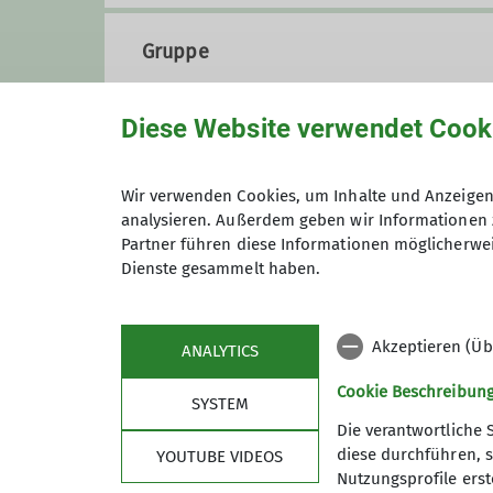
Gruppe
Diese Website verwendet Cook
PUMA
Wir verwenden Cookies, um Inhalte und Anzeigen 
analysieren. Außerdem geben wir Informationen 
Wir sind eine Gruppe von bergbeg
Partner führen diese Informationen möglicherwei
Jungmannschaft sind.
Dienste gesammelt haben.
Details
Akzeptieren (Üb
ANALYTICS
Cookie Beschreibun
SYSTEM
Die verantwortliche 
diese durchführen, s
YOUTUBE VIDEOS
Sektion
Link
Nutzungsprofile erste