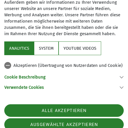
Außerdem geben wir Informationen zu Ihrer Verwendung
Unsere Jugendgruppe endet im April
Trainer C Bergsteigen
unserer Website an unsere Partner für soziale Medien,
2026.
Werbung und Analysen weiter. Unsere Partner führen diese
Begonnen haben wir genau vor 10
Informationen möglicherweise mit weiteren Daten
Trainer B Hochtour
Jahren, nämlich im April 2016 mit
zusammen, die Sie ihnen bereitgestellt haben oder die sie
unser ersten Tour:
im Rahmen Ihrer Nutzung der Dienste gesammelt haben.
Sektion
Damals waren die Kinder zwischen 4
und 6 Jahre alt. Unsere erste Tour war
ANALYTICS
SYSTEM
YOUTUBE VIDEOS
Links
auch gleich gut besucht und wir
machten eine Schatzsuche am
Akzeptieren (Übertragung von Nutzerdaten und Cookie)
Bärensee. Im Laufe der Jahre
Archiv
unternahmen wir zusammen viele
Cookie Beschreibung
tolle und erlebnisreiche Touren. Es
Verwendete Cookies
gibt auch einige Jugendliche, die von
Sektion Kaufbeuren-Gablonz des Deutschen Alpenvereins e.V.
der ersten Stunde an immer noch
Buronstr. 99
dabei sind. Inzwischen gehen die
87600 Kaufbeuren
ersten Jugendlichen aber dann schon
Telefon +49834173016
ALLE AKZEPTIEREN
einer Ausbildung nach. Es ist nun Zeit
Kontakt
für „Neues“.
AUSGEWÄHLTE AKZEPTIEREN