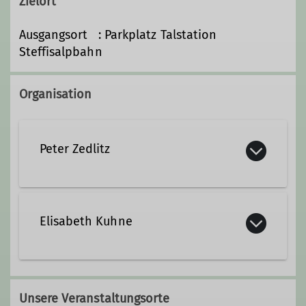
Zielort
Ausgangsort : Parkplatz Talstation
Steffisalpbahn
Organisation
Peter Zedlitz
Elisabeth Kuhne
Qualifikationen
Wanderleiter
Qualifikationen
Unsere Veranstaltungsorte