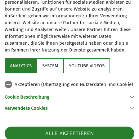
personalisieren, Funktionen für soziale Medien anbieten zu
6
können und Zugriffe auf unsere Website zu analysieren.
Außerdem geben wir Informationen zu Ihrer Verwendung
unserer Website an unsere Partner für soziale Medien,
Werbung und Analysen weiter. Unsere Partner führen diese
Informationen möglicherweise mit weiteren Daten
zusammen, die Sie ihnen bereitgestellt haben oder die sie
im Rahmen Ihrer Nutzung der Dienste gesammelt haben.
Sektion
ANALYTICS
SYSTEM
YOUTUBE VIDEOS
Links
Akzeptieren (Übertragung von Nutzerdaten und Cookie)
Archiv
Cookie Beschreibung
Verwendete Cookies
Sektion Kaufbeuren-Gablonz des Deutschen Alpenvereins e.V.
Buronstr. 99
87600 Kaufbeuren
Telefon +49834173016
ALLE AKZEPTIEREN