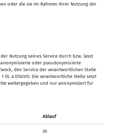
ben oder die sie im Rahmen Ihrer Nutzung der
 der Nutzung seines Service durch bzw. lässt
Sektion Kaufbeuren-Gablonz
n anonymisierte oder pseudonymisierte
des Deutschen Alpenvereins
Zweck, den Service der verantwortlichen Stelle
e.V.
1 lit. a DSGVO. Die verantwortliche Stelle setzt
ritte weitergegeben und nur anonymisiert für
Buronstr. 99
87600 Kaufbeuren
Telefon +49834173016
Ablauf
Kontakt
30