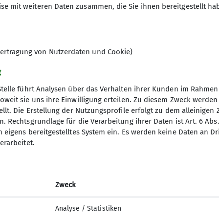
se mit weiteren Daten zusammen, die Sie ihnen bereitgestellt ha
ertragung von Nutzerdaten und Cookie)
g
Stelle führt Analysen über das Verhalten ihrer Kunden im Rahmen
oweit sie uns ihre Einwilligung erteilen. Zu diesem Zweck werde
s
Archiv
llt. Die Erstellung der Nutzungsprofile erfolgt zu dem alleinigen 
. Rechtsgrundlage für die Verarbeitung ihrer Daten ist Art. 6 Abs. 
einaktiv.com
Pressearchiv
n eigens bereitgestelltes System ein. Es werden keine Daten an D
er
Bilderarchiv
erarbeitet.
agebericht
Publikationen
Club
Chronik Sektion
Chronik Schallerkapelle
Zweck
Analyse / Statistiken