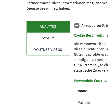
Partner führen diese Informationen möglicherwei
Dienste gesammelt haben.
Text und Bilder: Simone Huber
Akzeptieren (Üb
ANALYTICS
Cookie Beschreibun
SYSTEM
Die verantwortliche 
diese durchführen, s
YOUTUBE VIDEOS
Sektion
Link
Nutzungsprofile erste
ständig zu verbessern
Die Geschäftsstelle
alpenver
zur Nutzeranalyse ei
Mitglied werden
Bergwett
statistische Zwecke v
Sicherheit
Lawinenl
Über den DAV
Summit 
Verwendete Cookies
Ehrenamt
Name
Sponsoren Spender
Matomo