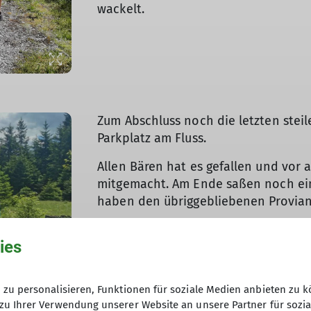
wackelt.
© Simone Huber
Zum Abschluss noch die letzten stei
Parkplatz am Fluss.
© Simone Huber
© Simone Huber
Allen Bären hat es gefallen und vor 
mitgemacht. Am Ende saßen noch ei
haben den übriggebliebenen Proviant
© Simone Huber
ies
zu personalisieren, Funktionen für soziale Medien anbieten zu k
zu Ihrer Verwendung unserer Website an unsere Partner für sozi