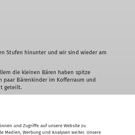
len Stufen hinunter und wir sind wieder am
allem die kleinen Bären haben spitze
n paar Bärenkinder im Kofferraum und
 geteilt.
önnen und Zugriffe auf unsere Website zu
ale Medien, Werbung und Analysen weiter. Unsere