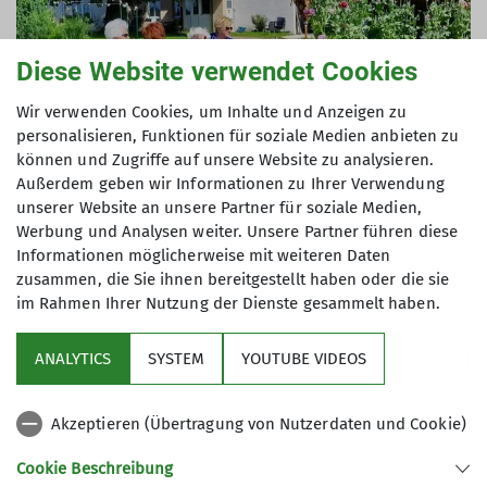
Diese Website verwendet Cookies
Wir verwenden Cookies, um Inhalte und Anzeigen zu
personalisieren, Funktionen für soziale Medien anbieten zu
können und Zugriffe auf unsere Website zu analysieren.
Außerdem geben wir Informationen zu Ihrer Verwendung
unserer Website an unsere Partner für soziale Medien,
Werbung und Analysen weiter. Unsere Partner führen diese
Informationen möglicherweise mit weiteren Daten
zusammen, die Sie ihnen bereitgestellt haben oder die sie
Es war gar nicht so leicht einen trockenen Tag mit
im Rahmen Ihrer Nutzung der Dienste gesammelt haben.
angenehmer Wandertemperatur in diesem Juni
auszumachen, doch am 24.06.24 war es so weit.
ANALYTICS
SYSTEM
YOUTUBE VIDEOS
Über die A 96 führte uns der Weg nach Leutkirch
West und von dort aus zu dem versteckten
Wanderparkplatz auf dem Aussichtsberg
Akzeptieren (Übertragung von Nutzerdaten und Cookie)
Wachbühl. Auf asphaltierten Wegen führte unsere
Cookie Beschreibung
Wanderstrecke zuerst zu den Galgenhöfen mit