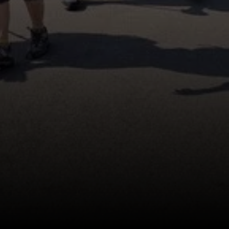
© DAV/Werner Létang