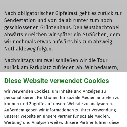
Nach obligatorischer Gipfelrast geht es zurück zur
Sendestation und von da ab runter zum noch
geschlossenen Grüntenhaus. Den Wustbachtobel
abwärts erreichen wir später ein Sträßchen, dem
wir nochmals etwas aufwärts bis zum Abzweig
Nothaldeweg folgen.
Nachmittags um zwei schließen wir die Tour
zurück am Parkplatz zufrieden ab. Wir bedauern,
dass sich nicht mehr Frühjahrseinstiegswanderer
Diese Website verwendet Cookies
zu der abwechslungsreichen,
konditionsfördernden Unternehmung
Wir verwenden Cookies, um Inhalte und Anzeigen zu
entschließen konnten!
personalisieren, Funktionen für soziale Medien anbieten zu
können und Zugriffe auf unsere Website zu analysieren.
Text und Bilder: Hans Durst
Außerdem geben wir Informationen zu Ihrer Verwendung
unserer Website an unsere Partner für soziale Medien,
Werbung und Analysen weiter. Unsere Partner führen diese