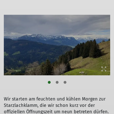
© DAV/Hans Durst
© DAV/Hans Durst
© DAV/Hans Durst
Wir starten am feuchten und kühlen Morgen zur
Starzlachklamm, die wir schon kurz vor der
offiziellen Öffnungszeit um neun betreten dürfen.