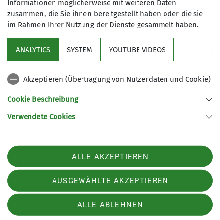
Informationen möglicherweise mit weiteren Daten
zusammen, die Sie ihnen bereitgestellt haben oder die sie
im Rahmen Ihrer Nutzung der Dienste gesammelt haben.
Sektion
ANALYTICS
SYSTEM
YOUTUBE VIDEOS
Links
Akzeptieren (Übertragung von Nutzerdaten und Cookie)
Archiv
Cookie Beschreibung
Verwendete Cookies
Sektion Kaufbeuren-Gablonz des Deutschen Alpenvereins e.V.
Buronstr. 99
87600 Kaufbeuren
Telefon +49834173016
ALLE AKZEPTIEREN
Kontakt
AUSGEWÄHLTE AKZEPTIEREN
Kontakt
Impressum
Datenschutz
Datenschutz-Einstellungen
ALLE ABLEHNEN
AGB